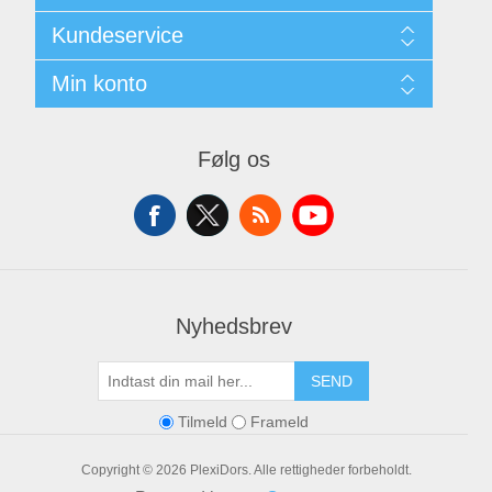
Sitemap
Kundeservice
Kontakt
Min konto
Søg
Min Konto
Mine Ordrer
Følg os
Mine Adresser
Varekurv
Ønskeliste
Nyhedsbrev
SEND
Tilmeld
Frameld
Copyright © 2026 PlexiDors. Alle rettigheder forbeholdt.