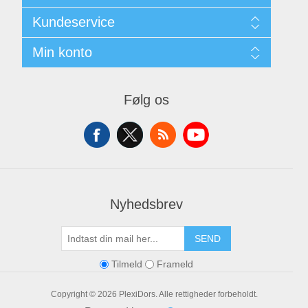
Sitemap
Kundeservice
Kontakt
Min konto
Søg
Min Konto
Mine Ordrer
Følg os
Mine Adresser
Varekurv
Ønskeliste
Nyhedsbrev
SEND
Tilmeld
Frameld
Copyright © 2026 PlexiDors. Alle rettigheder forbeholdt.